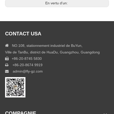
En vertu d'un:
CONTACT USA

NO.108, stationnement industriel de BuYun,
Ville de TanBu, district de HuaDu, Guangzhou, Guangdong
+86-20-8745 5830

+86-20-8674 9919

admin@fly-gz.com

COMPAGNIE