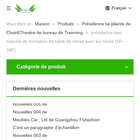
Français
Vous êtes ici:
Maison
»
Produits
»
Présidence se pliante de
Chair&Theatre de bureau de Trainning
»
présidence bon
marché de formation de table de retrait avec les roues (SF-
34F)
Catégorie de produit
Nouvelles 001 de
Neuf
Se sentir libre pour éditer ce texte pour le faire
Dernières nouvelles
le faire
Nouvelles 005 de
Nouvelles 004 de
Meubles Cie., Ltd de Guangzhou Flyfashion
C'est un paragraphe d'échantillon
Nouvelles 003 de