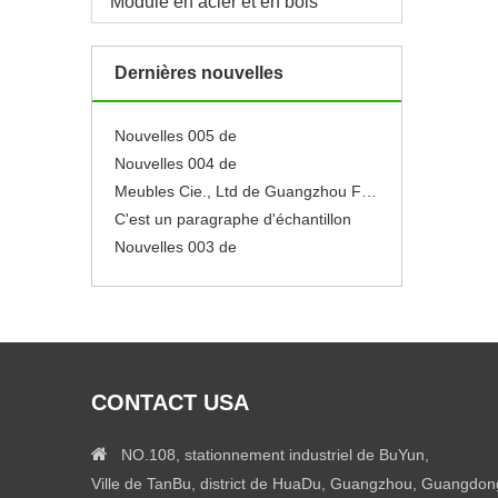
Module en acier et en bois
Nouvelles 001 de
Neuf
Dernières nouvelles
Se sentir libre pour éditer ce texte pour le faire
le faire
Nouvelles 005 de
Nouvelles 004 de
Meubles Cie., Ltd de Guangzhou Flyfashion
C'est un paragraphe d'échantillon
Nouvelles 003 de
Nouvelles 002 de
Nouvelles 001 de
Neuf
Se sentir libre pour éditer ce texte pour le faire
le faire
CONTACT USA
Nouvelles 005 de
Nouvelles 004 de

NO.108, stationnement industriel de BuYun,
Ville de TanBu, district de HuaDu, Guangzhou, Guangdon