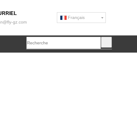
URRIEL
Français
n@fly-gz.com