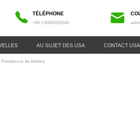
TÉLÉPHONE
CO
+86-13066382540
admi
VELLES
AU SUJET DES USA
CONTACT USA
Présidence de théâtre