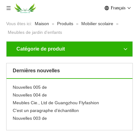
Français
Vous êtes ici:
Maison
»
Produits
»
Mobilier scolaire
»
Meubles de jardin d'enfants
Catégorie de produit
Nouvelles 001 de
Neuf
Dernières nouvelles
Se sentir libre pour éditer ce texte pour le faire
le faire
Nouvelles 005 de
Nouvelles 004 de
Meubles Cie., Ltd de Guangzhou Flyfashion
C'est un paragraphe d'échantillon
Nouvelles 003 de
Nouvelles 002 de
Nouvelles 001 de