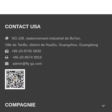
Neuf
Se sentir libre pour éditer ce texte pour le faire
le faire
Nouvelles 005 de
CONTACT USA
Nouvelles 004 de

NO.108, stationnement industriel de BuYun,
Ville de TanBu, district de HuaDu, Guangzhou, Guangdong
+86-20-8745 5830

+86-20-8674 9919

admin@fly-gz.com

COMPAGNIE