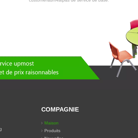
customer&dm4atp&s de service de base.
COMPAGNIE
Maison
g
Produits