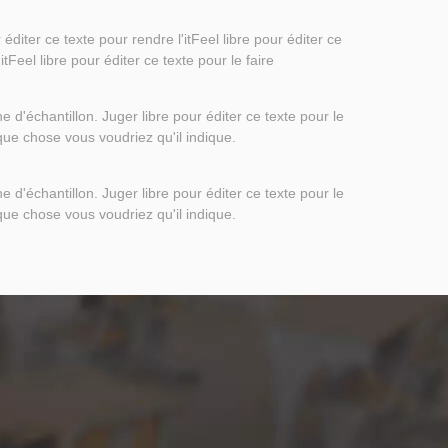
 éditer ce texte pour rendre l'itFeel libre pour éditer ce
itFeel libre pour éditer ce texte pour le faire
 d'échantillon. Juger libre pour éditer ce texte pour le
que chose vous voudriez qu'il indique.
 d'échantillon. Juger libre pour éditer ce texte pour le
que chose vous voudriez qu'il indique.