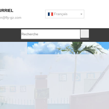
URRIEL
Français
n@fly-gz.com