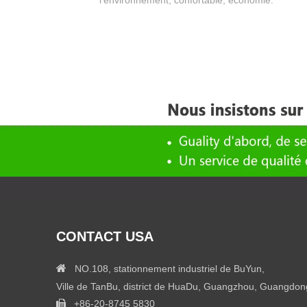
l'environnement, confortable, économie.
CONTACT USA

NO.108, stationnement industriel de BuYun,
Ville de TanBu, district de HuaDu, Guangzhou, Guangdon
+86-20-8745 5830
