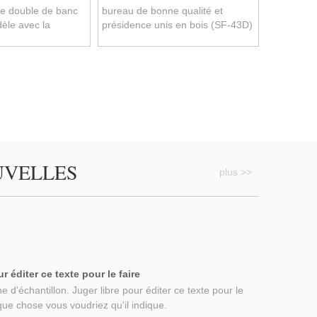
de double de banc
bureau de bonne qualité et
èle avec la
présidence unis en bois (SF-43D)
F-47D)
UVELLES
plus >>
ur éditer ce texte pour le faire
 d'échantillon. Juger libre pour éditer ce texte pour le
que chose vous voudriez qu'il indique.