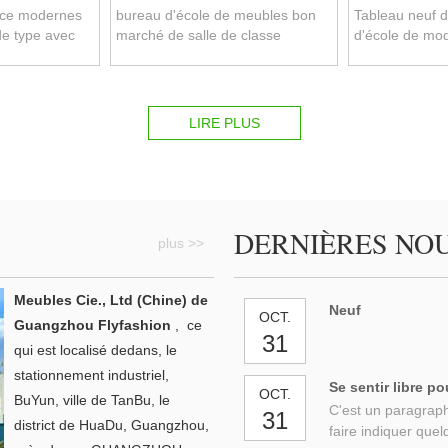
nce modernes
bureau d'école de meubles bon
Tableau neuf 
de type avec
marché de salle de classe
d'école de mod
doubles et présidence
présidence (S
confortables (SF-45D)
LIRE PLUS
DERNIÈRES NO
plus >>
Meubles Cie., Ltd (Chine) de
Neuf
OCT.
Guangzhou Flyfashion
,
ce
31
qui est localisé dedans, le
stationnement industriel,
Se sentir libre po
OCT.
BuYun, ville de TanBu, le
C'est un paragraphe
31
district de HuaDu, Guangzhou,
faire indiquer quel