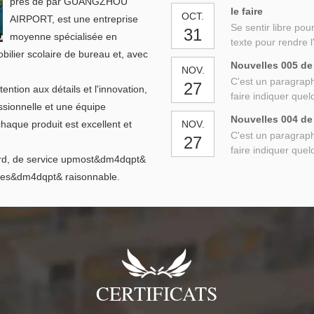
près de par GUANGZHOU
le faire
OCT.
AIRPORT, est une entreprise
Se sentir libre pour
31
moyenne spécialisée en
texte pour rendre l'
obilier scolaire de bureau et, avec
Nouvelles 005 de
NOV.
C'est un paragraphe
27
ention aux détails et l'innovation,
faire indiquer quel
ssionnelle et une équipe
Nouvelles 004 de
haque produit est excellent et
NOV.
C'est un paragraphe
27
faire indiquer quel
ord, de service upmost&dm4dqpt&
ices&dm4dqpt& raisonnable.
CERTIFICATS