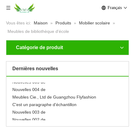
Français
Vous êtes ici:
Maison
»
Produits
»
Mobilier scolaire
»
Meubles de bibliothèque d'école
Catégorie de produit
Nouvelles 001 de
Neuf
Se sentir libre pour éditer ce texte pour le faire
Dernières nouvelles
le faire
Nouvelles 005 de
Nouvelles 004 de
Meubles Cie., Ltd de Guangzhou Flyfashion
C'est un paragraphe d'échantillon
Nouvelles 003 de
Nouvelles 002 de
Nouvelles 001 de
Neuf