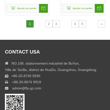
ST-17 de portes
double de bibliothèque
(ST-23)
Ajouter au panier
Ajouter au panier
1
2
3
4
5
»
CONTACT USA

NO.108, stationnement industriel de BuYun,
Ville de TanBu, district de HuaDu, Guangzhou, Guangdong
+86-20-8745 5830

+86-20-8674 9919

admin@fly-gz.com
