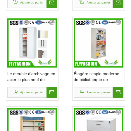
Ajouter au panier
Ajouter au panier
Le meuble d'archivage en
Étagère simple moderne
acier le plus neuf de
de bibliothèque de
meubles de bureau (ST-
fonction de meubles de
15)
bibliothèque (ST-21)
Ajouter au panier
Ajouter au panier