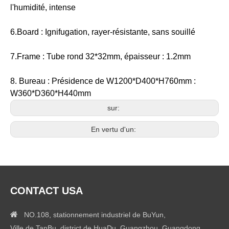
l'humidité, intense
6.Board : Ignifugation, rayer-résistante, sans souillé
7.Frame : Tube rond 32*32mm, épaisseur : 1.2mm
8. Bureau : Présidence de W1200*D400*H760mm :
W360*D360*H440mm
sur:
En vertu d'un:
CONTACT USA

NO.108, stationnement industriel de BuYun,
Ville de TanBu, district de HuaDu, Guangzhou, Guangdong