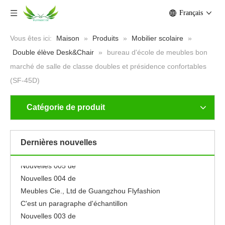
Français
Vous êtes ici:
Maison
»
Produits
»
Mobilier scolaire
»
Double élève Desk&Chair
»
bureau d'école de meubles bon
marché de salle de classe doubles et présidence confortables
(SF-45D)
Catégorie de produit
Nouvelles 001 de
Neuf
Se sentir libre pour éditer ce texte pour le faire
Dernières nouvelles
le faire
Nouvelles 005 de
Nouvelles 004 de
Meubles Cie., Ltd de Guangzhou Flyfashion
C'est un paragraphe d'échantillon
Nouvelles 003 de