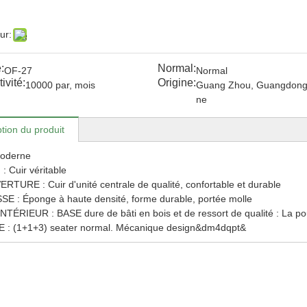
ur:
:
Normal:
OF-27
Normal
ivité:
Origine:
10000 par, mois
Guang Zhou, Guangdong,
ne
tion du produit
Moderne
: Cuir véritable
RTURE : Cuir d'unité centrale de qualité, confortable et durable
E : Éponge à haute densité, forme durable, portée molle
INTÉRIEUR : BASE dure de bâti en bois et de ressort de qualité : La poud
LE : (1+1+3) seater normal. Mécanique design&dm4dqpt&