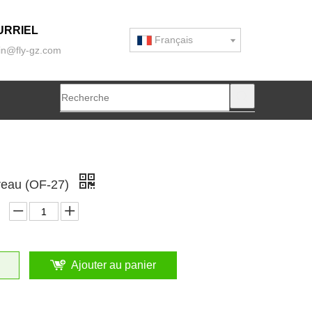
URRIEL
Français
n@fly-gz.com
reau (OF-27)
Ajouter au panier