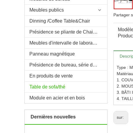
Meubles publics
Partager s
Dinning /Coffee Table&Chair
Modèle
Présidence se pliante de Chair&Theatre de bureau de Trainning
Product
Meubles d'intervalle de laboratoire/pièce
Panneau magnétique
Descrip
Présidence de bureau, série de montage de &Theater de salle
Type : 
Matériau 
En produits de vente
1. COUVE
2. MOUSS
Table de sofa/thé
3. BÂTI 
Module en acier et en bois
4. TAIL
Nouvelles 001 de
Neuf
Dernières nouvelles
sur:
Se sentir libre pour éditer ce texte pour le faire
le faire