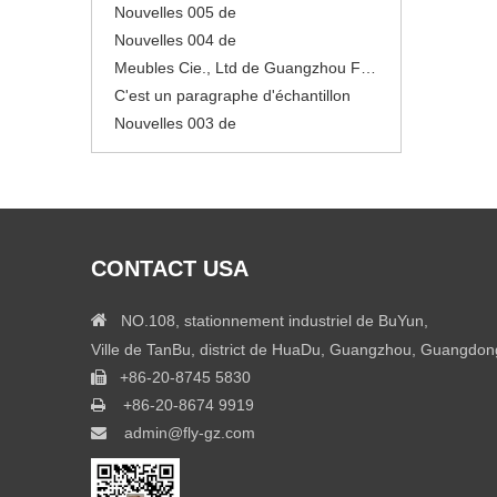
Nouvelles 005 de
Nouvelles 004 de
Meubles Cie., Ltd de Guangzhou Flyfashion
C'est un paragraphe d'échantillon
Nouvelles 003 de
Nouvelles 002 de
Nouvelles 001 de
Neuf
Se sentir libre pour éditer ce texte pour le faire
le faire
CONTACT USA
Nouvelles 005 de
Nouvelles 004 de

NO.108, stationnement industriel de BuYun,
Ville de TanBu, district de HuaDu, Guangzhou, Guangdon
+86-20-8745 5830

+86-20-8674 9919

admin@fly-gz.com
