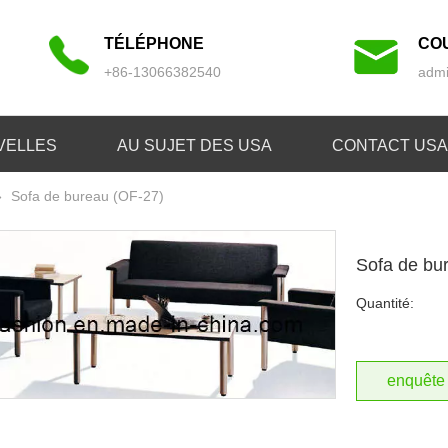
TÉLÉPHONE
CO
+86-13066382540
admi
VELLES
AU SUJET DES USA
CONTACT USA
»
Sofa de bureau (OF-27)
Sofa de bu
Quantité:
enquête