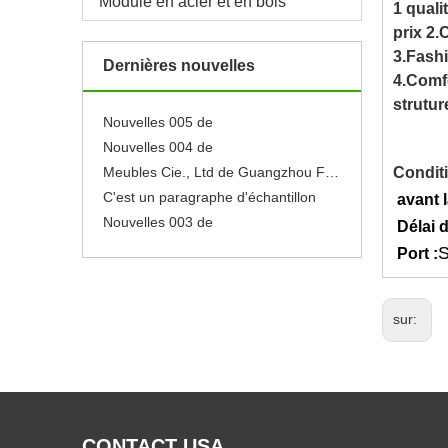
Module en acier et en bois
1 quali
Nouvelles 001 de
prix 2.
Neuf
3.Fash
Se sentir libre pour éditer ce texte pour le faire
Dernières nouvelles
4.Comfo
le faire
strutur
Nouvelles 005 de
Nouvelles 004 de
Meubles Cie., Ltd de Guangzhou Flyfashion
Condit
C'est un paragraphe d'échantillon
avant l
Nouvelles 003 de
Délai d
Nouvelles 002 de
S
Port :
Nouvelles 001 de
Neuf
Se sentir libre pour éditer ce texte pour le faire
sur:
le faire
Nouvelles 005 de
Nouvelles 004 de
CONTACT USA