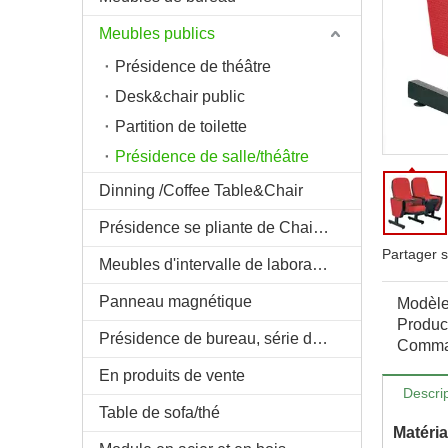
Meubles publics
Présidence de théâtre
Desk&chair public
Partition de toilette
Présidence de salle/théâtre
Dinning /Coffee Table&Chair
Présidence se pliante de Chair&Theatre de bureau de Trainning
Partager s
Meubles d'intervalle de laboratoire/pièce
Panneau magnétique
Modèle
Product
Présidence de bureau, série de montage de &Theater de salle
Comma
En produits de vente
Descrip
Table de sofa/thé
Matéria