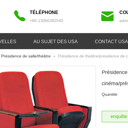
TÉLÉPHONE
CO
+86-13066382540
admi
VELLES
AU SUJET DES USA
CONTACT USA
Présidence de salle/théâtre
»
Présidence de théâtre/présidence de 
Présidence
cinéma/pré
Quantité:
enquête