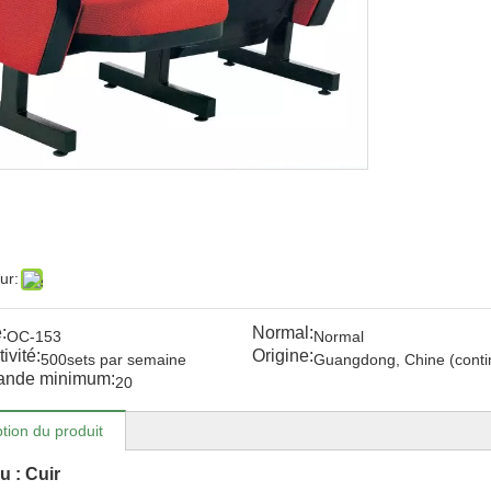
ur:
:
Normal:
OC-153
Normal
ivité:
Origine:
500sets par semaine
Guangdong, Chine (conti
nde minimum:
20
tion du produit
u : Cuir