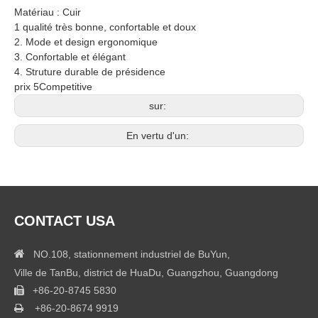
Matériau : Cuir
1 qualité très bonne, confortable et doux
2. Mode et design ergonomique
3. Confortable et élégant
4. Struture durable de présidence
prix 5Competitive
sur:
En vertu d'un:
CONTACT USA

NO.108, stationnement industriel de BuYun,
Ville de TanBu, district de HuaDu, Guangzhou, Guangdong
+86-20-8745 5830

+86-20-8674 9919
