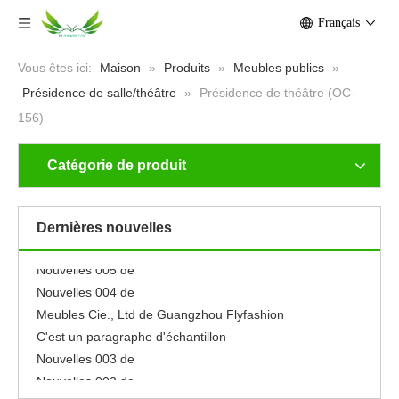
Français
Vous êtes ici:
Maison
»
Produits
»
Meubles publics
»
Présidence de salle/théâtre
»
Présidence de théâtre (OC-
156)
Catégorie de produit
Nouvelles 001 de
Neuf
Se sentir libre pour éditer ce texte pour le faire
Dernières nouvelles
le faire
Nouvelles 005 de
Nouvelles 004 de
Meubles Cie., Ltd de Guangzhou Flyfashion
C'est un paragraphe d'échantillon
Nouvelles 003 de
Nouvelles 002 de