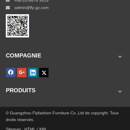
+86-20-8674 9919

admin@fly-gz.com

COMPAGNIE
PRODUITS
© Guangzhou Flyfashion Furniture Co.,Ltd de copyright. Tous
droits réservés.
Sitemap :
HTML
/
XML