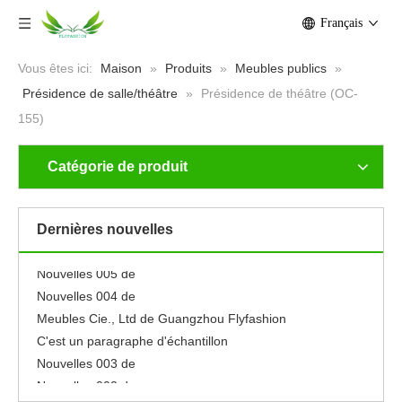
Français
Vous êtes ici:
Maison
»
Produits
»
Meubles publics
»
Présidence de salle/théâtre
»
Présidence de théâtre (OC-
155)
Catégorie de produit
Nouvelles 001 de
Neuf
Se sentir libre pour éditer ce texte pour le faire
Dernières nouvelles
le faire
Nouvelles 005 de
Nouvelles 004 de
Meubles Cie., Ltd de Guangzhou Flyfashion
C'est un paragraphe d'échantillon
Nouvelles 003 de
Nouvelles 002 de