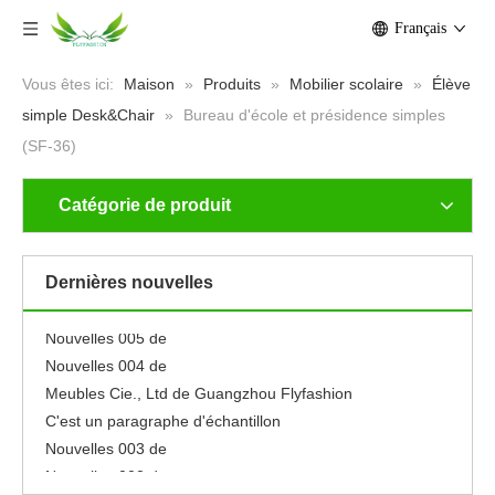
Français
Vous êtes ici:
Maison
»
Produits
»
Mobilier scolaire
»
Élève
simple Desk&Chair
»
Bureau d'école et présidence simples
(SF-36)
Catégorie de produit
Nouvelles 001 de
Neuf
Se sentir libre pour éditer ce texte pour le faire
Dernières nouvelles
le faire
Nouvelles 005 de
Nouvelles 004 de
Meubles Cie., Ltd de Guangzhou Flyfashion
C'est un paragraphe d'échantillon
Nouvelles 003 de
Nouvelles 002 de